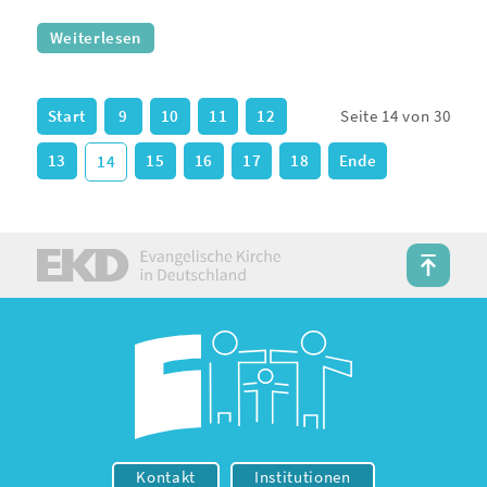
Weiterlesen
Start
9
10
11
12
Seite 14 von 30
13
15
16
17
18
Ende
14
Kontakt
Institutionen