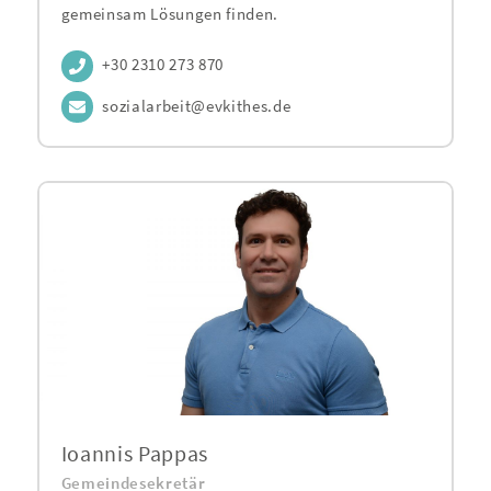
gemeinsam Lösungen finden.
+30 2310 273 870
sozialarbeit@evkithes.de
Ioannis Pappas
Gemeindesekretär