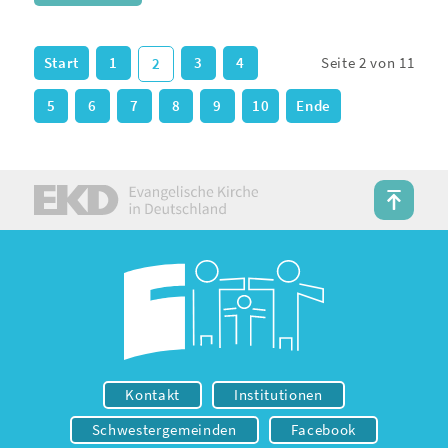
Start
1
3
4
Seite 2 von 11
2
5
6
7
8
9
10
Ende
Kontakt
Institutionen
Schwestergemeinden
Facebook