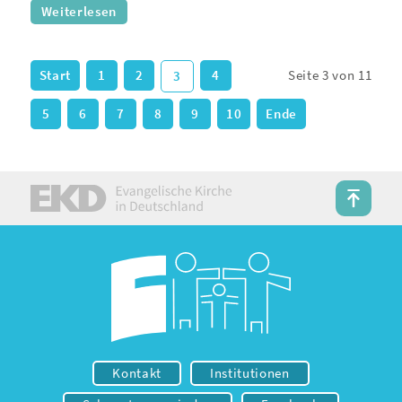
Weiterlesen
Start
1
2
4
Seite 3 von 11
3
5
6
7
8
9
10
Ende
Kontakt
Institutionen