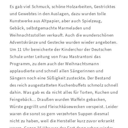
Es gab viel Schmuck, schöne Holzarbeiten, Gestricktes
und Gewebtes in den Auslagen, dazu wurden tolle
Kunstwerke aus Altpapier, aber auch Spielzeug,
Gebäck, selbstgemachte Marmeladen und
Weihnachtsstollen verkauft. Auch die wunderschönen
Adventskränze und Gestecke wurden wieder angeboten.
Um 11 Uhr bereicherte der Kinderchor der Deutschen
Schule unter Leitung von Frau Mastrantoni das
Programm, zu dem auch der Weihnachtsmann
applaudierte und schnell allen Sängerinnen und
Sängern noch eine Süßigkeit zusteckte. Der Bestand
des reich ausgestatteten Kuchenbuffets schmolz schnell
dahin. Was gab es da nicht alles für Torten, Kuchen und
Feingebäck… Draußen wurden Waffeln gebacken,
Würste gegrillt und Fleischkäsewecken verspeist. Leider
waren die sonst so gern verzehrten Suppen diesmal
nicht zu haben, weil die Hersteller kurz zuvor erkrankt
waren. Gegen 16 Uhr war das Fest dann schon wieder