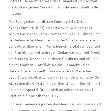
Gottes Güte reicht so weit der Himmel ist und so weit
die Wolken gehen. Sie ist ohne Ende und schließt alle
mit ein.
Das Evangelium für diesen Sonntag (Matthäus-
Evangelium 14,16-24) erzählt davon, wie das ganz
konkret aussehen kann – Arme und Kranke, Blinde und
Gehbehinderte, Menschen von der Straße, sie alle sind
bei Gott willkommen. Menschen ohne Obdach oder auf
der Flucht, die, mit schrägen Gedanken oder mit Dreck
am Stecken, Menschen anderen Glaubens und die, die
nichts glauben. Gott lädt sie ein. Er macht keine
Unterschiede. Er weiß, dass wir alle als Menschen
bedürftig sind. Aber wir, wir machen Unterschiede. So
wie schon die Christen in der Gemeinde in Korinth, mit
denen der Apostel Paulus sich auseinandersetzt. (1.
Brief an die Korinther 14, 1-12)
In dieser Gemeinde galten die Menschen als privilegiert,
die in Zungen reden konnten. Zungenreden bedeutet,