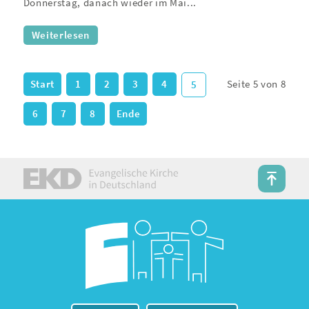
Donnerstag, danach wieder im Mai...
Weiterlesen
Start
1
2
3
4
Seite 5 von 8
5
6
7
8
Ende